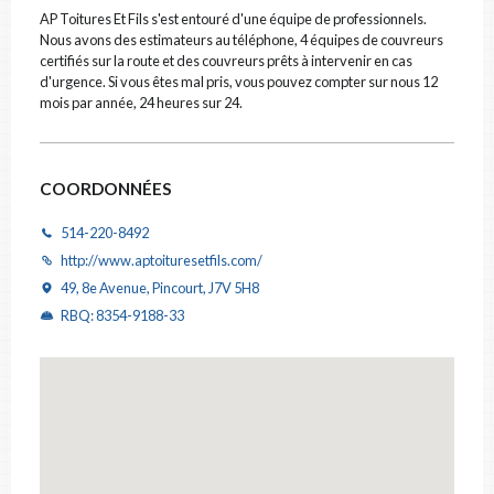
CODE POSTAL
AP Toitures Et Fils s'est entouré d'une équipe de professionnels.
Nous avons des estimateurs au téléphone, 4 équipes de couvreurs
certifiés sur la route et des couvreurs prêts à intervenir en cas
d'urgence. Si vous êtes mal pris, vous pouvez compter sur nous 12
mois par année, 24 heures sur 24.
CATÉGORIE
Toiture
×
DESCRIPTION
COORDONNÉES
514-220-8492
http://www.aptoituresetfils.com/
49, 8e Avenue, Pincourt, J7V 5H8
RBQ: 8354-9188-33
FICHIERS
Déposez vos photos & documents ici, ou cliquez pour les sélectionner.