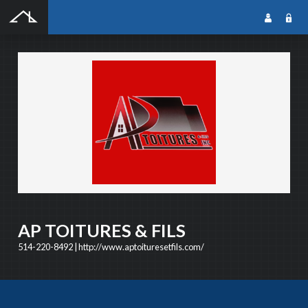
SOUMISSION GRATUITE
SOUMISSION GRATUITE
Notre outil de soumission gratuite en ligne vous permet de rejoindre une foule
dentrepreneurs qualifiés dans le domaine que vous recherchez. Les entrepreneurs
reçoivent votre soumission, puis prennent contact avec vous pour la suite du projet. Cest
simple, rapide et efficace!
AP TOITURES & FILS
514-220-8492
|
http://www.aptoituresetfils.com/
NOM DU PROJET