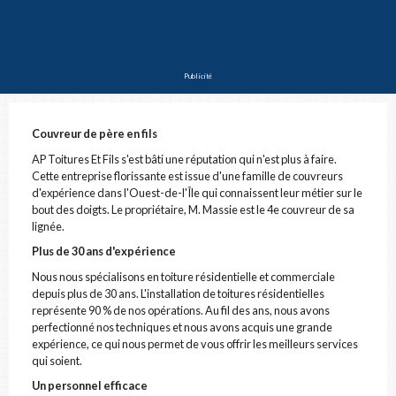
PRÉNOM ET NOM
Publicité
COURRIEL
Couvreur de père en fils
AP Toitures Et Fils s'est bâti une réputation qui n'est plus à faire.
Cette entreprise florissante est issue d'une famille de couvreurs
# DE TÉLÉPHONE
d'expérience dans l'Ouest-de-l'Île qui connaissent leur métier sur le
bout des doigts. Le propriétaire, M. Massie est le 4e couvreur de sa
lignée.
Plus de 30 ans d'expérience
ADRESSE
Nous nous spécialisons en toiture résidentielle et commerciale
depuis plus de 30 ans. L'installation de toitures résidentielles
représente 90 % de nos opérations. Au fil des ans, nous avons
perfectionné nos techniques et nous avons acquis une grande
VILLE
expérience, ce qui nous permet de vous offrir les meilleurs services
qui soient.
Un personnel efficace