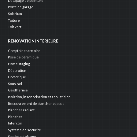
Décapage de peinture
Porte de garage
Solarium
Toiture
Toit vert
RÉNOVATION INTÉRIEURE
Comptoir et armoire
Pose de céramique
Home staging
Décoration
Domotique
Sous-sol
Géothermie
Isolation, insonorisation et acousticien
Recouvrement de plancher et pose
Plancher radiant
Plancher
Intercom
Système de sécurité
Système d’alarme