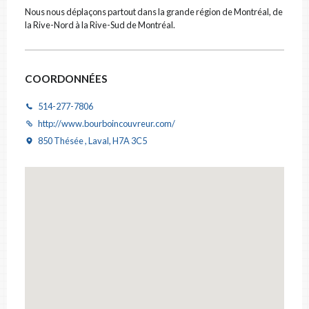
CODE POSTAL
Nous nous déplaçons partout dans la grande région de Montréal, de
la Rive-Nord à la Rive-Sud de Montréal.
CATÉGORIE
COORDONNÉES
Toiture
×
514-277-7806
DESCRIPTION
http://www.bourboincouvreur.com/
850 Thésée , Laval, H7A 3C5
FICHIERS
Déposez vos photos & documents ici, ou cliquez pour les sélectionner.