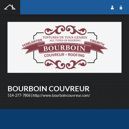
SOUMISSION GRATUITE
SOUMISSION GRATUITE
Notre outil de soumission gratuite en ligne vous permet de rejoindre une foule
dentrepreneurs qualifiés dans le domaine que vous recherchez. Les entrepreneurs
reçoivent votre soumission, puis prennent contact avec vous pour la suite du projet. Cest
simple, rapide et efficace!
BOURBOIN COUVREUR
514-277-7806
|
http://www.bourboincouvreur.com/
NOM DU PROJET