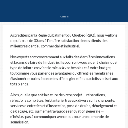
PRÉNOM ET NOM
Publicité
COURRIEL
Accrédités par la Régie du bâtiment du Québec (RBQ), nous veillons
depuis plus de 30 ans à l’entière satisfaction de nos clients des
milieux résidentiel, commercial et industriel.
# DE TÉLÉPHONE
Nos experts sont constamment aux faits des dernières innovations
et façons de faire de l’industrie. Ils pourront vous aider à choisir quel
type de toiture convient le mieux à vos besoins et à votre budget,
tout comme vous parler des avantages qu’offrent les membranes
élastomères ou les économies d’énergie reliées aux toits verts et aux
ADRESSE
toits blancs .
Alors, quelle que soit la nature de votre projet — réparations,
réfections complètes, ferblanterie, travaux divers sur la charpente,
services d’entretien et d’inspection, pose de drains, déneigement et
VILLE
déglaçage, etc. ou même travaux de rénovation générale —
n’hésitez pas à communiquer avec nous pour une demande de
soumission.