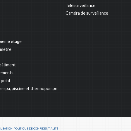
Télésurveillance
Caméra de surveillance
xième étage
omètre
bâtiment
pements
 peint
e spa, piscine et thermopompe
LISATION
POLITIQUE DE CONFIDENTIALITÉ