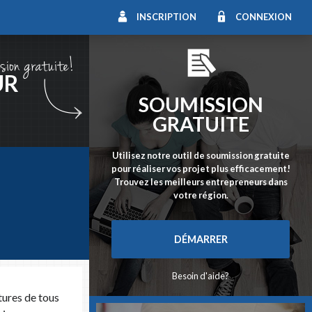
INSCRIPTION
CONNEXION
UR
SOUMISSION
GRATUITE
Utilisez notre outil de soumission gratuite
pour réaliser vos projet plus efficacement!
s qualifiés
Trouvez les meilleurs entrepreneurs dans
prennent
votre région.
DÉMARRER
Besoin d'aide?
tures de tous