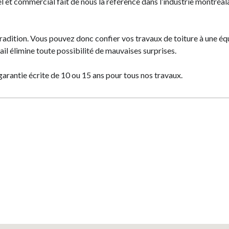
 et commercial fait de nous la référence dans l’industrie montréala
L
# DE TÉLÉPHONE
radition. Vous pouvez donc confier vos travaux de toiture à une éq
ail élimine toute possibilité de mauvaises surprises.
garantie écrite de 10 ou 15 ans pour tous nos travaux.
VILLE
STAL
CATÉGORIE
Toiture
TION