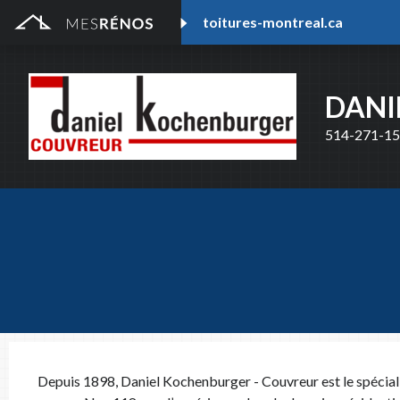
toitures-montreal.ca
DANI
514-271-1
Notre outi
dans le do
contact ave
NOM DU 
Depuis 1898, Daniel Kochenburger - Couvreur est le spécialist