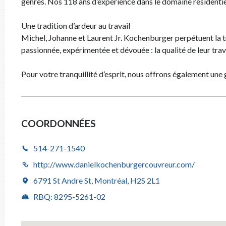
genres. Nos 118 ans d’expérience dans le domaine résidentiel
Une tradition d’ardeur au travail
COURRIE
Michel, Johanne et Laurent Jr. Kochenburger perpétuent la t
passionnée, expérimentée et dévouée : la qualité de leur trav
Pour votre tranquillité d’esprit, nous offrons également une 
ADRESSE
COORDONNÉES
CODE PO
514-271-1540
http://www.danielkochenburgercouvreur.com/
6791 St Andre St, Montréal, H2S 2L1
DESCRIP
RBQ: 8295-5261-02