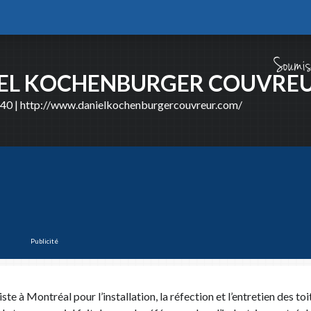
EL KOCHENBURGER COUVRE
540
|
http://www.danielkochenburgercouvreur.com/
SOUMISSION GRATUITE
l de soumission gratuite en ligne vous permet de rejoindre une foule dentrepreneur
maine que vous recherchez. Les entrepreneurs reçoivent votre soumission, puis 
c vous pour la suite du projet. Cest simple, rapide et efficace!
Publicité
PROJET
PRÉNOM ET NOM
e à Montréal pour l’installation, la réfection et l’entretien des toi