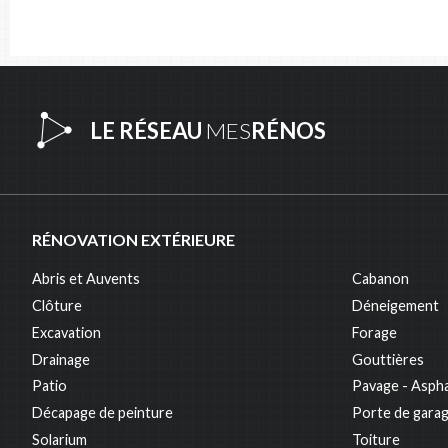
LE RÉSEAU
MES
RÉNOS
RÉNOVATION EXTÉRIEURE
Abris et Auvents
Cabanon
Clôture
Déneigement
Excavation
Forage
Drainage
Gouttières
Patio
Pavage - Aspha
Décapage de peinture
Porte de gara
Solarium
Toiture