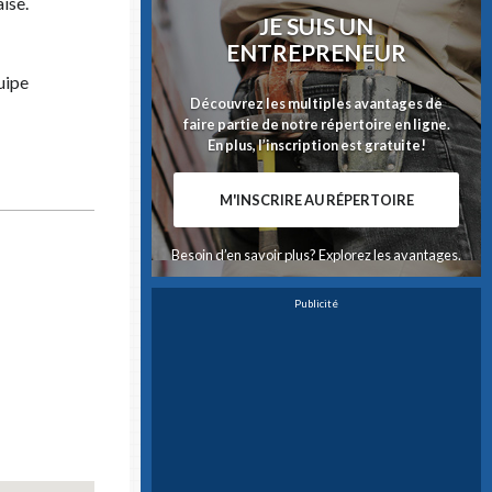
ise.
JE SUIS UN
ENTREPRENEUR
uipe
Découvrez les multiples avantages de
faire partie de notre répertoire en ligne.
En plus, l’inscription est gratuite!
M'INSCRIRE AU RÉPERTOIRE
Besoin d’en savoir plus? Explorez les avantages.
Publicité
×