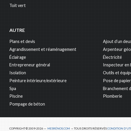
Toit vert
AUTRE
Plans et devis
Ajout d’un deu
Agrandissement et réaménagement
Arpenteur gé
Éclairage
Électricité
Entrepreneur général
Inspecteur en 
Isolation
Outils et équi
Peinture intérieure/extérieure
Pose de papier
Spa
Branchement d
Piscine
Plomberie
Pompage de béton
COPYRIGHT © 2009-2026 —
MESRÉNOS.COM
— TOUS DROITS RÉSERVÉS
CONDITION D'UTI